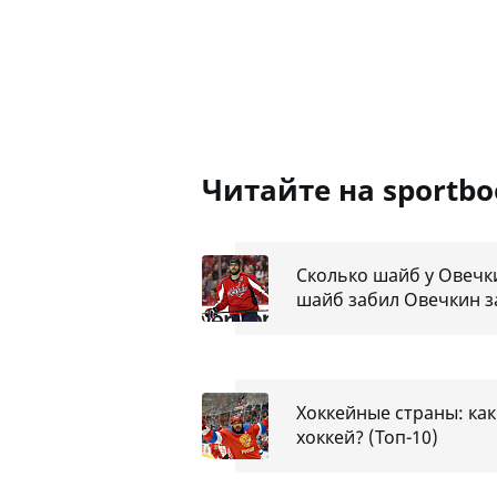
Читайте на sportb
Сколько шайб у Овечки
шайб забил Овечкин з
Хоккейные страны: как
хоккей? (Топ-10)