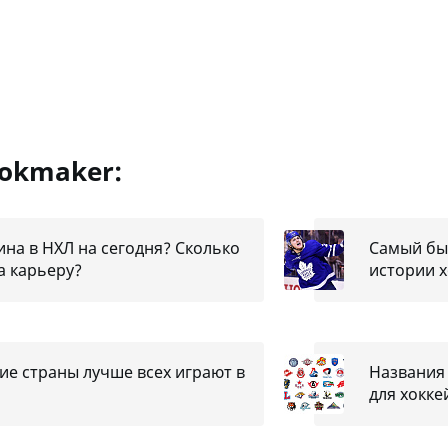
ookmaker:
на в НХЛ на сегодня? Сколько
Самый быс
а карьеру?
истории х
ие страны лучше всех играют в
Названия 
для хокк