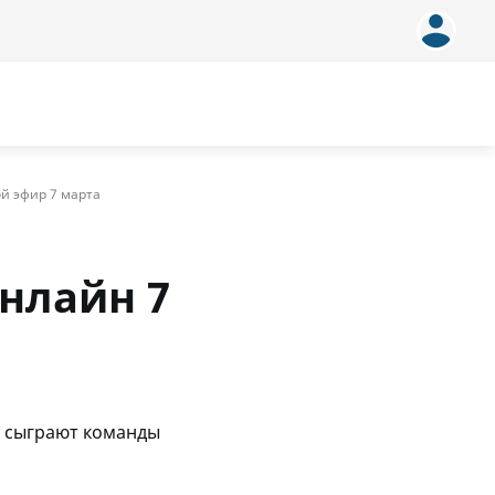
й эфир 7 марта
нлайн 7
ом сыграют команды