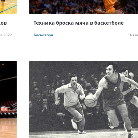
ков
Техника броска мяча в баскетболе
та 2022
Баскетбол
16 ма