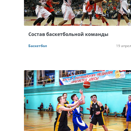
Состав баскетбольной команды
Баскетбол
19 апре