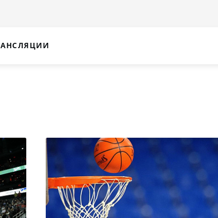
РАНСЛЯЦИИ