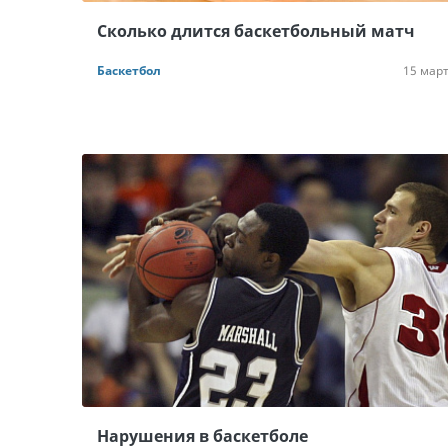
Сколько длится баскетбольный матч
Баскетбол
15 мар
Нарушения в баскетболе