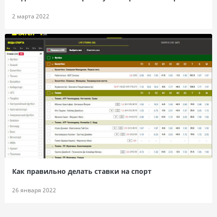
2 марта 2022
Как правильно делать ставки на спорт
26 января 2022