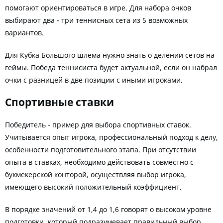
помогают ориентироваться в игре. Для набора очков
выбирают два - три теннисных сета из 5 возможных
вариантов.
Для Кубка Большого шлема нужно знать о делении сетов на
геймы. Победа теннисиста будет актуальной, если он набрал
очки с разницей в две позиции с иными игроками.
Спортивные ставки
Победитель - пример для выбора спортивных ставок.
Учитывается опыт игрока, профессиональный подход к делу,
особенности подготовительного этапа. При отсутствии
опыта в ставках, необходимо действовать совместно с
букмекерской конторой, осуществляя выбор игрока,
имеющего высокий положительный коэффициент.
В порядке значений от 1,4 до 1,6 говорят о высоком уровне
подготовки, который подразумевает правильный выбор