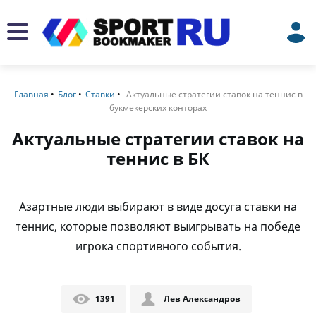
Главная
Блог
Ставки
Актуальные стратегии ставок на теннис в
букмекерских конторах
Актуальные стратегии ставок на
теннис в БК
Азартные люди выбирают в виде досуга ставки на
теннис, которые позволяют выигрывать на победе
игрока спортивного события.
1391
Лев Александров