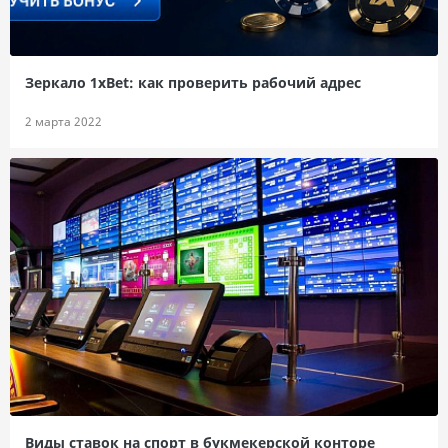
Зеркало 1xBet: как проверить рабочий адрес
2 марта 2022
Виды ставок на спорт в букмекерской конторе