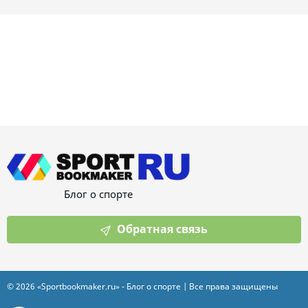
Блог о спорте
Обратная связь
© 2026 «Sportbookmaker.ru» - Блог о спорте | Все права защищены