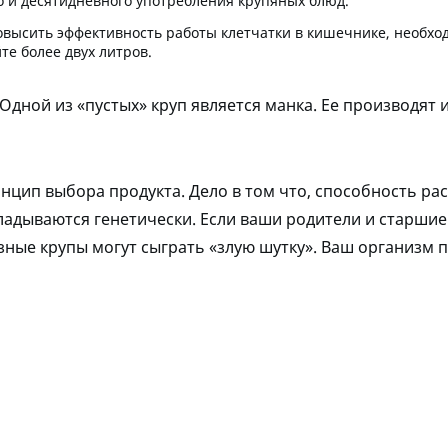
о и десятидневного употребления крупяных блюд.
повысить эффективность работы клетчатки в кишечнике, необход
те более двух литров.
 Одной из «пустых» круп является манка. Ее производят
нцип выбора продукта. Дело в том что, способность ра
ладываются генетически. Если ваши родители и старшие
лезные крупы могут сыграть «злую шутку». Ваш организм 