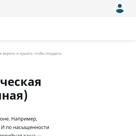
к варить и кушать чтобы похудеть
ическая
чная)
ионе. Например,
. И по насыщенности
алорийная каша —