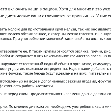
сто включить каши в рацион. Хотя для многих и это уж
 диетические каши отличаются от привычных. У них ес
вать молоко для приготовления круп нельзя, так как оно явля
ляет молоко обезжиренное, с которым можно готовить пшенную,
 овсянка. При употреблении молочной каши свойства овсяных х
 отваривайте ее
. К таким крупам относятся овсянка, гречка, ри
бработки сохраняет в них максимальное количество полезных в
ь нарушает естественный водный обмен в организме, стимулиру
помогут другие, полезные ингредиенты. Надо в каши добавлят
ежие фрукты. Такие блюда будут идеальны на вкус, питательны 
риготовленных на воде и дополненных свежими ягодами, фрукта
фективность работы клетчатки.
о не перед сном
. Продолжительность времени до сна должна со
ярно
. По мнению диетологов, необходимо употреблять каши ми