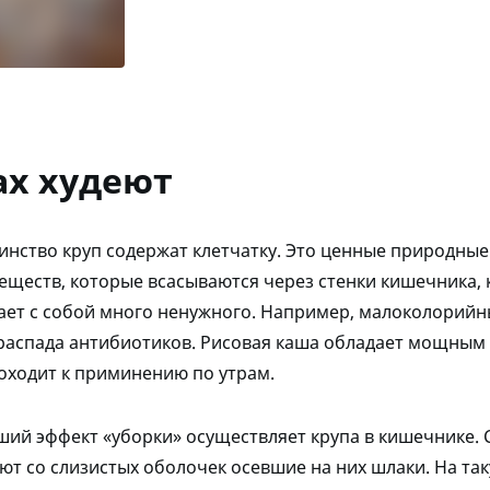
ах худеют
шинство круп содержат клетчатку. Это ценные природные
веществ, которые всасываются через стенки кишечника, 
ает с собой много ненужного. Например, малоколорийн
распада антибиотиков. Рисовая каша обладает мощным
оходит к приминению по утрам.
ший эффект «уборки» осуществляет крупа в кишечнике.
ют со слизистых оболочек осевшие на них шлаки. На т