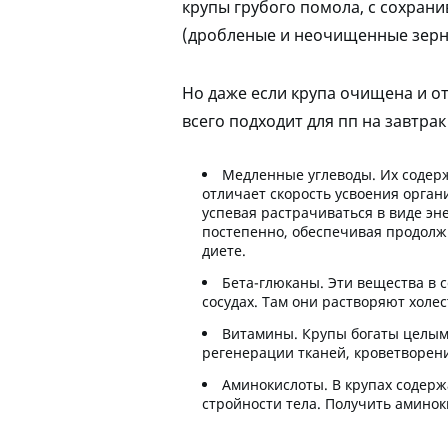
крупы грубого помола, с сохран
(дробленые и неочищенные зерн
Но даже если крупа очищена и от
всего подходит для пп на завтрак
Медленные углеводы
. Их содер
отличает скорость усвоения орган
успевая растрачиваться в виде эн
постепенно, обеспечивая продолжи
диете.
Бета-глюканы
. Эти вещества в 
сосудах. Там они растворяют хол
Витамины
. Крупы богаты целым
регенерации тканей, кроветворени
Аминокислоты
. В крупах содер
стройности тела. Получить амино