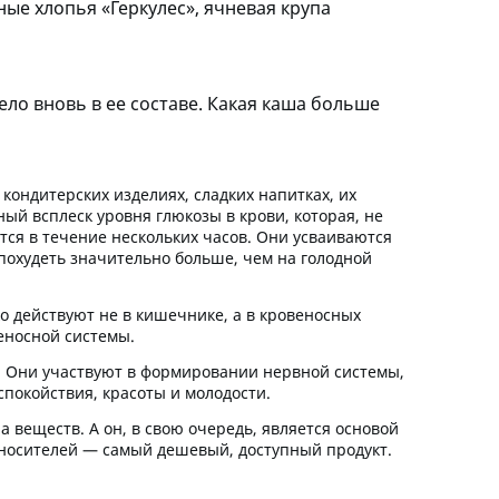
ые хлопья «Геркулес», ячневая крупа
ело вновь в ее составе. Какая каша больше
 кондитерских изделиях, сладких напитках, их
ый всплеск уровня глюкозы в крови, которая, не
тся в течение нескольких часов. Они усваиваются
 похудеть значительно больше, чем на голодной
ко действуют не в кишечнике, а в кровеносных
еносной системы.
В. Они участвуют в формировании нервной системы,
спокойствия, красоты и молодости.
 веществ. А он, в свою очередь, является основой
 носителей — самый дешевый, доступный продукт.