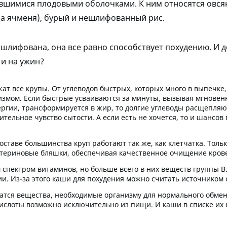
ившимися плодовыми оболочками. К ним относятся овсян
а ячменя), бурый и нешлифованный рис.
шлифована, она все равно способствует похудению. И д
 и на ужин?
жат все крупы. От углеводов быстрых, которых много в выпечке,
измом. Если быстрые усваиваются за минуты, вызывая мгновенн
ергии, трансформируется в жир, то долгие углеводы расщепляю
тельное чувство сытости. А если есть не хочется, то и шансов
составе большинства круп работают так же, как клетчатка. Толь
естериновые бляшки, обеспечивая качественное очищение кров
 спектром витаминов, но больше всего в них веществ группы 
и. Из-за этого каши для похудения можно считать источником 
жатся вещества, необходимые организму для нормального обмена
кислоты возможно исключительно из пищи. И каши в списке их