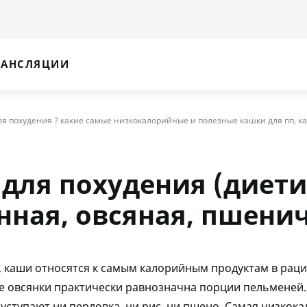
РАНСЛЯЦИИ
ля похудения ? какие самые низкокалорийные и полезные кашки для пп, ка
для похудения (диет
ная, овсяная, пшени
 каши относятся к самым калорийным продуктам в рац
е овсянки практически равнозначна порции пельменей
 уступают ни перловка, ни рис, ни пшено. Самая низкок