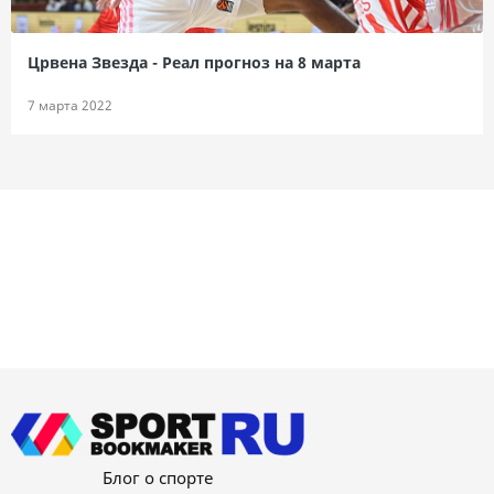
Црвена Звезда - Реал прогноз на 8 марта
7 марта 2022
Блог о спорте