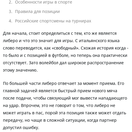
Особенности игры в спорте
Правила для позиции
Российские спортсмены на турнирах
Для начала, стоит определиться с тем, кто же является
либеро и что это значит для игры. С итальянского языка
слово переводится, как «свободный». Схожая история когда -
то было и с позицией в футболе, но теперь она практически
отсутствует. Зато волейбол дал широкое распространение
этому значению.
По большей части либеро отвечает за момент приема. Его
главной задачей является быстрый прием нового мяча
после подачи, чтобы связующий мог вывести нападающего
на удар. Впрочем, это не говорит о том, что либеро не
может играть в пас, порой эта позиция также может отдать
передачу, но чаще в сложной ситуации, когда партнер
допустил ошибку.