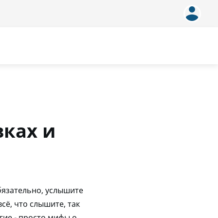
ках и
обязательно, услышите
сё, что слышите, так
гие - просто мифы о